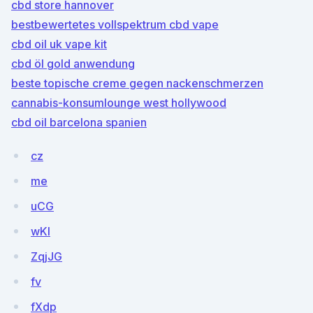
cbd store hannover
bestbewertetes vollspektrum cbd vape
cbd oil uk vape kit
cbd öl gold anwendung
beste topische creme gegen nackenschmerzen
cannabis-konsumlounge west hollywood
cbd oil barcelona spanien
cz
me
uCG
wKI
ZqjJG
fv
fXdp