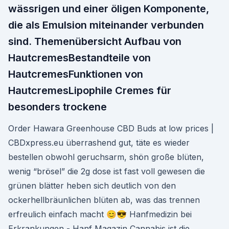
wässrigen und einer öligen Komponente,
die als Emulsion miteinander verbunden
sind. Themenübersicht Aufbau von
HautcremesBestandteile von
HautcremesFunktionen von
HautcremesLipophile Cremes für
besonders trockene
Order Hawara Greenhouse CBD Buds at low prices |
CBDxpress.eu überrashend gut, täte es wieder
bestellen obwohl geruchsarm, shön große blüten,
wenig “brösel” die 2g dose ist fast voll gewesen die
grünen blätter heben sich deutlich von den
ockerhellbräunlichen blüten ab, was das trennen
erfreulich einfach macht 😊😎 Hanfmedizin bei
Erkrankungen - Hanf Magazin Cannabis ist die