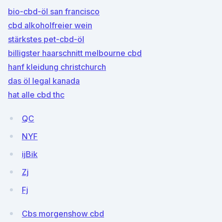
bio-cbd-öl san francisco
cbd alkoholfreier wein
stärkstes pet-cbd-öl
billigster haarschnitt melbourne cbd
hanf kleidung christchurch
das öl legal kanada
hat alle cbd thc
QC
NYF
ijBik
Zj
Fj
Cbs morgenshow cbd