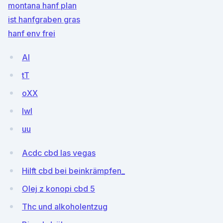
montana hanf plan
ist hanfgraben gras
hanf env frei
AI
tT
oXX
lwI
uu
Acdc cbd las vegas
Hilft cbd bei beinkrämpfen_
Olej z konopi cbd 5
Thc und alkoholentzug