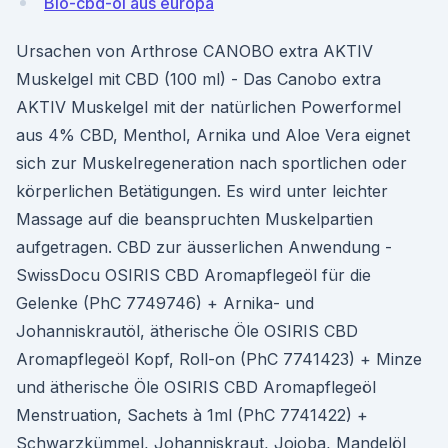
Bio-cbd-öl aus europa
Ursachen von Arthrose CANOBO extra AKTIV
Muskelgel mit CBD (100 ml) - Das Canobo extra
AKTIV Muskelgel mit der natürlichen Powerformel
aus 4% CBD, Menthol, Arnika und Aloe Vera eignet
sich zur Muskelregeneration nach sportlichen oder
körperlichen Betätigungen. Es wird unter leichter
Massage auf die beanspruchten Muskelpartien
aufgetragen. CBD zur äusserlichen Anwendung -
SwissDocu OSIRIS CBD Aromapflegeöl für die
Gelenke (PhC 7749746) + Arnika- und
Johanniskrautöl, ätherische Öle OSIRIS CBD
Aromapflegeöl Kopf, Roll-on (PhC 7741423) + Minze
und ätherische Öle OSIRIS CBD Aromapflegeöl
Menstruation, Sachets à 1ml (PhC 7741422) +
Schwarzkümmel, Johanniskraut, Jojoba, Mandelöl