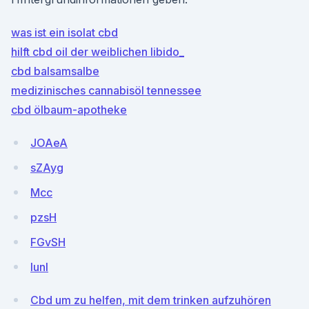
was ist ein isolat cbd
hilft cbd oil der weiblichen libido_
cbd balsamsalbe
medizinisches cannabisöl tennessee
cbd ölbaum-apotheke
JOAeA
sZAyg
Mcc
pzsH
FGvSH
lunl
Cbd um zu helfen, mit dem trinken aufzuhören