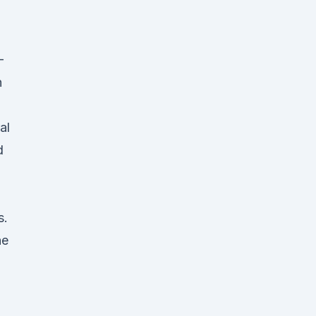
-
n
al
d
s.
ne