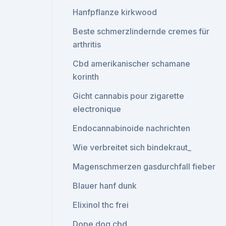
Hanfpflanze kirkwood
Beste schmerzlindernde cremes für
arthritis
Cbd amerikanischer schamane
korinth
Gicht cannabis pour zigarette
electronique
Endocannabinoide nachrichten
Wie verbreitet sich bindekraut_
Magenschmerzen gasdurchfall fieber
Blauer hanf dunk
Elixinol thc frei
Dope dog cbd