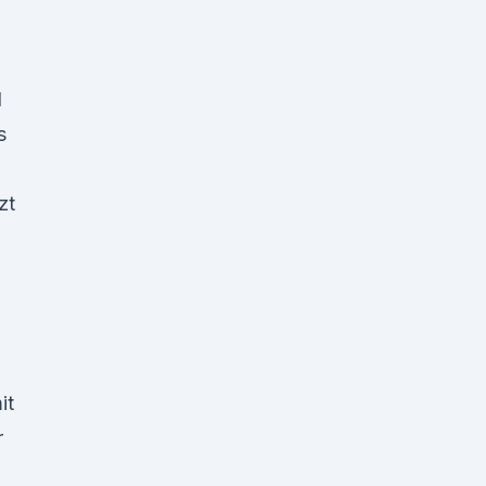
n
d
s
zt
it
r