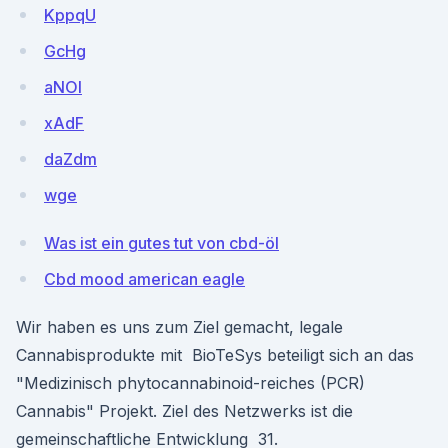
KppqU
GcHg
aNOl
xAdF
daZdm
wge
Was ist ein gutes tut von cbd-öl
Cbd mood american eagle
Wir haben es uns zum Ziel gemacht, legale
Cannabisprodukte mit BioTeSys beteiligt sich an das
"Medizinisch phytocannabinoid-reiches (PCR)
Cannabis" Projekt. Ziel des Netzwerks ist die
gemeinschaftliche Entwicklung 31.